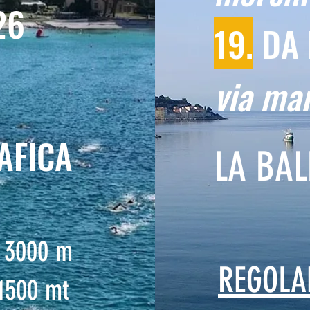
26
19.
DA 
via mar
AFICA
LA BAL
a 3000 m
REGOLA
 1500 mt