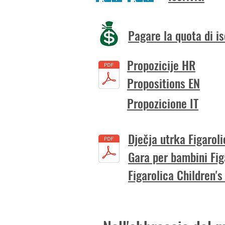
Pagare la quota di is
Propozicije HR
Propositions EN
Propozicione IT
Dječja utrka Figarol
Gara per bambini Fig
Figarolica Children'