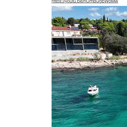
https://youtu.be/nUmBugbWoMw