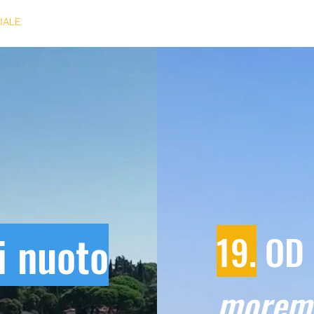
ZIALE
MARATONA DI NUOTO
DA PUNTO A PUNTO
CONTA
i nuoto
19.
OD 
morem