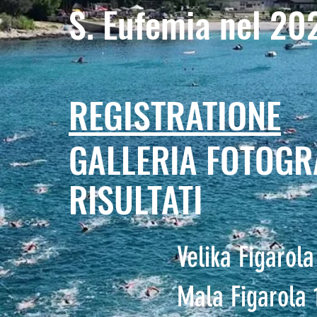
S. Eufemia nel 20
REGISTRATIONE
GALLERIA FOTOGR
RISULTATI
Velika Figarol
Mala Figarola