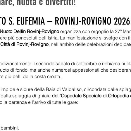
are, nuota e divertiti!
O S. EUFEMIA – ROVINJ-ROVIGNO 2026
 Nuoto Delfin Rovinj-Rovigno
organizza con orgoglio la 27ª Mar
ere più conosciuti dell'Istria. La manifestazione si svolge con i
 Città di Rovinj-Rovigno
, nell'ambito delle celebrazioni dedica
adizionalmente il secondo sabato di settembre e richiama nuotator
 nuoto di fondo, ma anche numerosi appassionati che desidera
re più belli della costa croata.
limpide e sicure della Baia di Valdaliso, circondata dalle spi
 dalla spiaggia di ghiaia
dell'Ospedale Speciale di Ortopedia e 
la partenza e l'arrivo di tutte le gare:
i bambini.