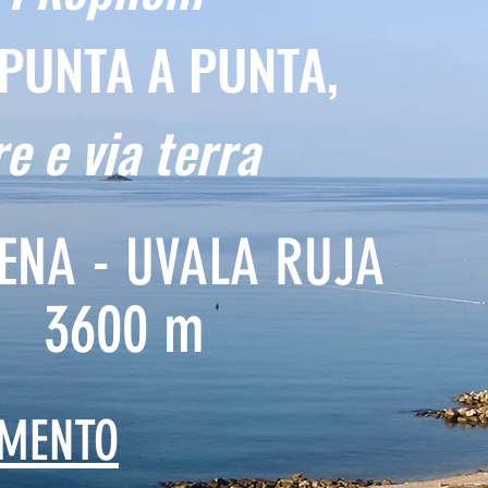
PUNTA A PUNTA,
e e via terra
ENA - UVALA RUJA
3600 m
MENTO