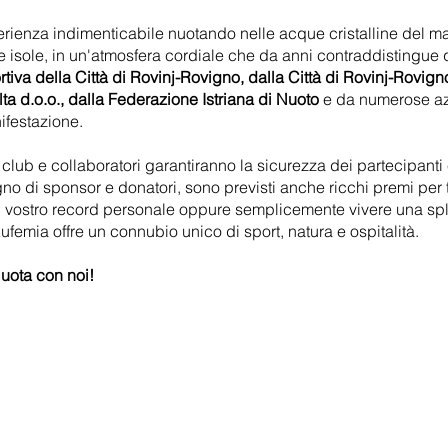
perienza indimenticabile nuotando nelle acque cristalline del 
e isole, in un'atmosfera cordiale che da anni contraddistingue
iva della Città di Rovinj-Rovigno, dalla Città di Rovinj-Rovigno,
ta d.o.o., dalla Federazione Istriana di Nuoto
e da numerose azi
ifestazione.
 club e collaboratori garantiranno la sicurezza dei partecipanti
no di sponsor e donatori, sono previsti anche ricchi premi per tu
e il vostro record personale oppure semplicemente vivere una sp
femia offre un connubio unico di sport, natura e ospitalità.
Nuota con noi!