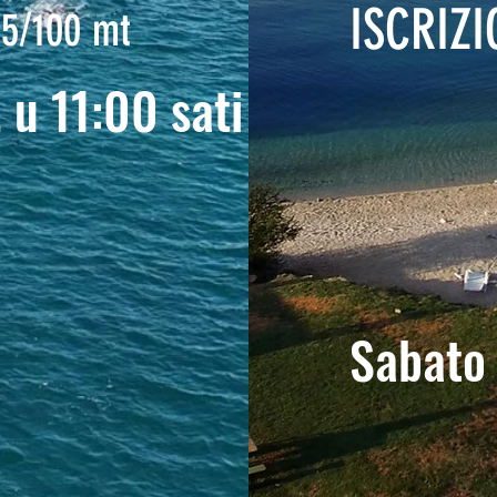
ISCRIZ
75/100 mt
 u 11:00 sati
Sabato 