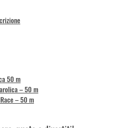
crizione
ica 50 m
arolica – 50 m
s Race – 50 m