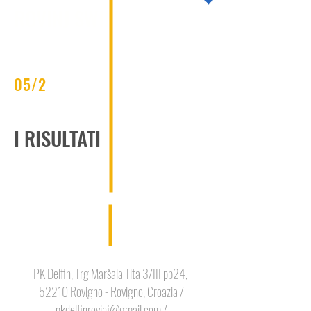
ROVINJ SWIM
05/2
I RISULTATI
PK Delfin, Trg Maršala Tita 3/III pp24,
52210 Rovigno - Rovigno, Croazia /
pkdelfinrovinj@gmail.com
/